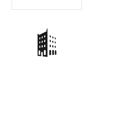
Fautenbacher Straße 12/1,
77855 Achern |
0175 8757322
Kontakt
© 2024 Gästehaus Achern, Ellerbroek
Impressum
Verfügbarkeit prüfen