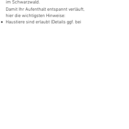
im Schwarzwald.
Damit Ihr Aufenthalt entspannt verläuft,
hier die wichtigsten Hinweise:
Haustiere sind erlaubt (Details ggf. bei
Buchung)
eigener eingezäunter (1m Höhe) Garten.
großzügiges, offenes Loft – keine
abgetrennten Schlafzimmer
Gerade das offene Wohnkonzept sorgt
für ein besonderes Raumgefühl, ist aber
nicht mit einer klassischen
Ferienwohnung vergleichbar.
Bereit für Ihren Urlaub
mit Hund im
Schwarzwald?